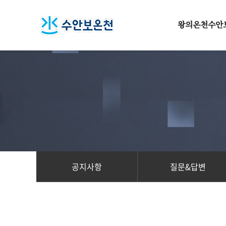
왕의온천수안
왕의온천 수안
수안보 온천의 
수안보 옛 과거
웰빙타운 수안
수안보의 사계
교통안내
공지사항
질문&답변