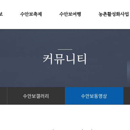
보
수안보축제
수안보여행
농촌활성화사업
보
2026 수안보온천제
맛집안내
소개
특징
2026 한여름밤의축제
숙박안내
인사말
커뮤니티
길
2026 수안보 이벤트
추천여행
마을소개
보
마을소식
수안보갤러리
수안보동영상