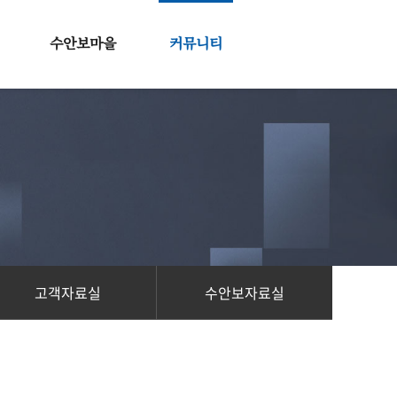
수안보마을
커뮤니티
중심지마을
공지사항
배후마을
질문&답변
수안보블로그
수안보갤러리
수안보동영상
고객자료실
수안보자료실
고객자료실
수안보자료실