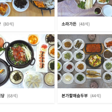
당
(80석)
소라가든
(48석)
식당
(68석)
본가할매숨두부
(44석)