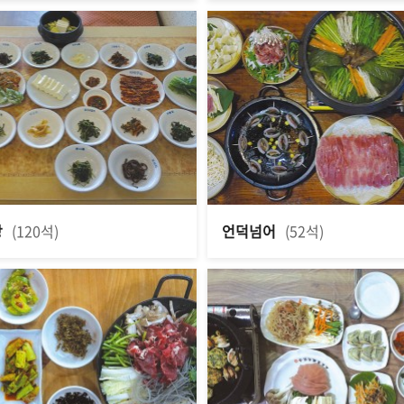
당
(120석)
언덕넘어
(52석)