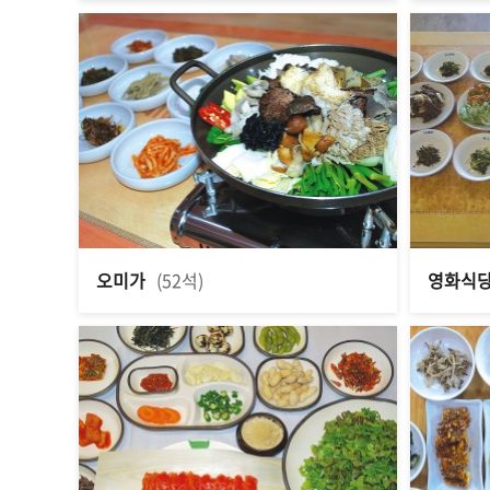
오미가
(52석)
영화식