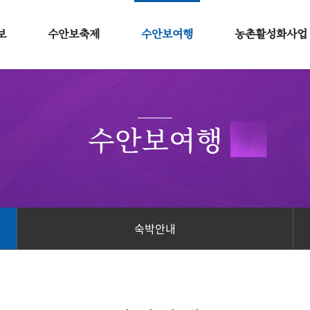
보
수안보축제
수안보여행
농촌활성화사업
보
2026 수안보온천제
맛집안내
소개
특징
2026 한여름밤의축제
숙박안내
인사말
수안보여행
길
2026 수안보 이벤트
추천여행
마을소개
보
마을소식
숙박안내