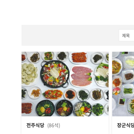
전주식당
(86석)
장군식