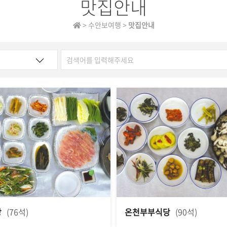
맛집안내
> 수안보여행 >
맛집안내
당
(76석)
온천부부식당
(90석)