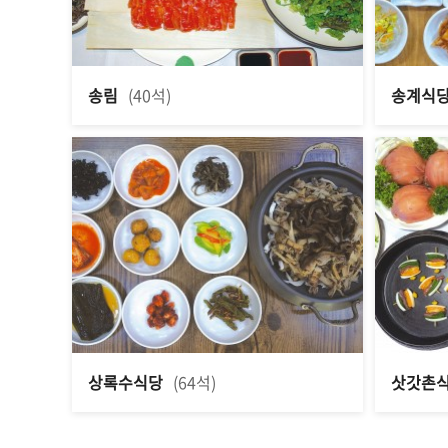
송림
(40석)
송계식
상록수식당
(64석)
삿갓촌