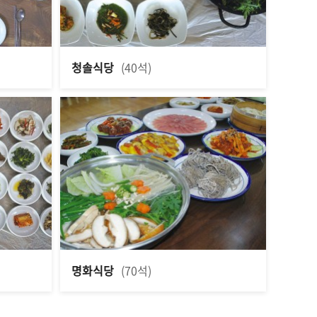
청솔식당
(40석)
명화식당
(70석)