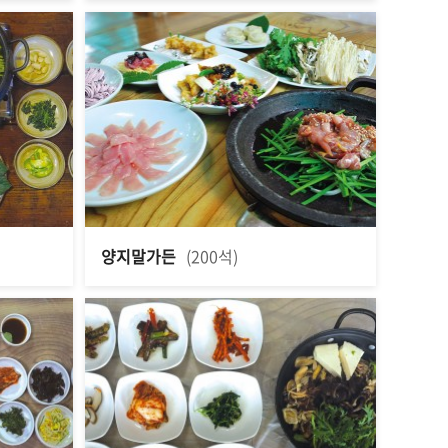
양지말가든
(200석)