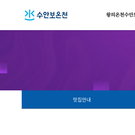
왕의온천수안
왕의온천 수안
수안보 온천의 
수안보 옛 과거
웰빙타운 수안
수안보의 사계
교통안내
맛집안내