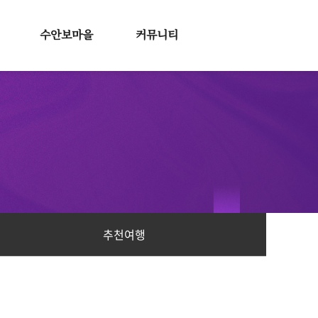
수안보마을
커뮤니티
중심지마을
공지사항
배후마을
질문&답변
수안보블로그
수안보갤러리
수안보동영상
고객자료실
수안보자료실
추천여행