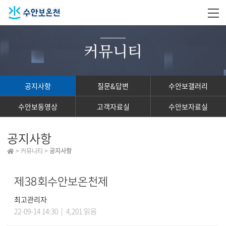
커뮤니티
공지사항
질문&답변
수안보갤러리
수안보동영상
고객자료실
수안보자료실
공지사항
> 커뮤니티 >
공지사항
제38회수안보온천제
최고관리자
22-09-14 14:30 | 4,201 읽음