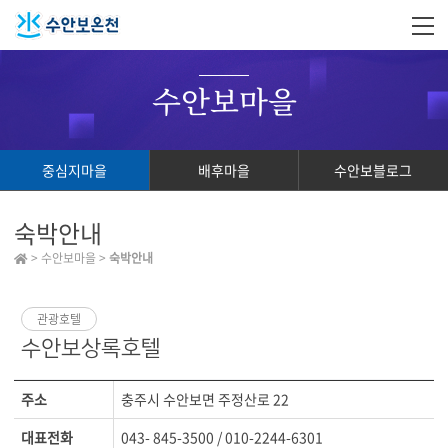
수안보마을
중심지마을
배후마을
수안보블로그
숙박안내
> 수안보마을 >
숙박안내
관광호텔
수안보상록호텔
주소
충주시 수안보면 주정산로 22
대표전화
043- 845-3500 / 010-2244-6301