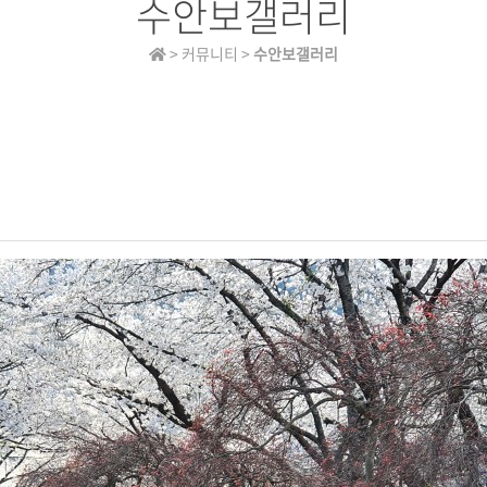
수안보갤러리
> 커뮤니티 >
수안보갤러리