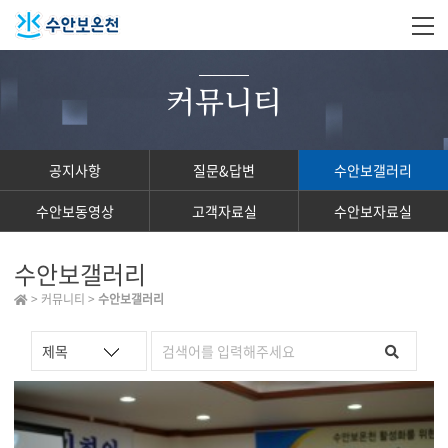
커뮤니티
공지사항
질문&답변
수안보갤러리
수안보동영상
고객자료실
수안보자료실
수안보갤러리
> 커뮤니티 >
수안보갤러리